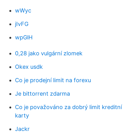
wWyc
jIvFG
wpGlH
0,28 jako vulgární zlomek
Okex usdk
Co je prodejní limit na forexu
Je bittorrent zdarma
Co je považováno za dobrý limit kreditní
karty
Jackr