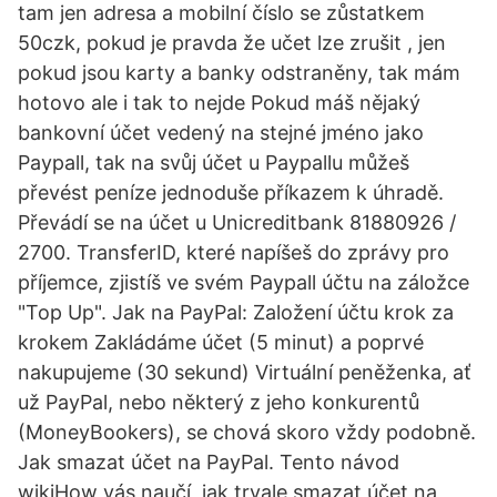
tam jen adresa a mobilní číslo se zůstatkem
50czk, pokud je pravda že učet lze zrušit , jen
pokud jsou karty a banky odstraněny, tak mám
hotovo ale i tak to nejde Pokud máš nějaký
bankovní účet vedený na stejné jméno jako
Paypall, tak na svůj účet u Paypallu můžeš
převést peníze jednoduše příkazem k úhradě.
Převádí se na účet u Unicreditbank 81880926 /
2700. TransferID, které napíšeš do zprávy pro
příjemce, zjistíš ve svém Paypall účtu na záložce
"Top Up". Jak na PayPal: Založení účtu krok za
krokem Zakládáme účet (5 minut) a poprvé
nakupujeme (30 sekund) Virtuální peněženka, ať
už PayPal, nebo některý z jeho konkurentů
(MoneyBookers), se chová skoro vždy podobně.
Jak smazat účet na PayPal. Tento návod
wikiHow vás naučí, jak trvale smazat účet na