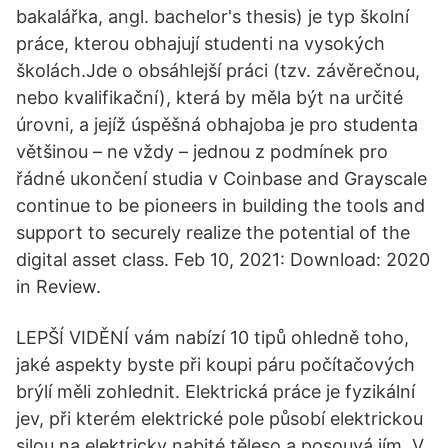
bakalářka, angl. bachelor's thesis) je typ školní
práce, kterou obhajují studenti na vysokých
školách.Jde o obsáhlejší práci (tzv. závěrečnou,
nebo kvalifikační), která by měla být na určité
úrovni, a jejíž úspěšná obhajoba je pro studenta
většinou – ne vždy – jednou z podmínek pro
řádné ukončení studia v Coinbase and Grayscale
continue to be pioneers in building the tools and
support to securely realize the potential of the
digital asset class. Feb 10, 2021: Download: 2020
in Review.
LEPŠÍ VIDĚNÍ vám nabízí 10 tipů ohledně toho,
jaké aspekty byste při koupi páru počítačových
brýlí měli zohlednit. Elektrická práce je fyzikální
jev, při kterém elektrické pole působí elektrickou
silou na elektricky nabité těleso a posouvá jím. V