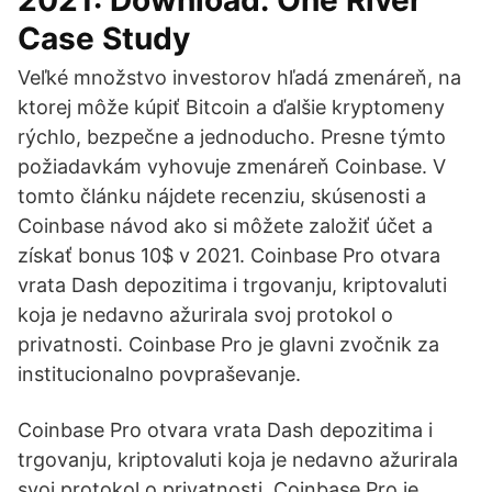
2021: Download: One River
Case Study
Veľké množstvo investorov hľadá zmenáreň, na
ktorej môže kúpiť Bitcoin a ďalšie kryptomeny
rýchlo, bezpečne a jednoducho. Presne týmto
požiadavkám vyhovuje zmenáreň Coinbase. V
tomto článku nájdete recenziu, skúsenosti a
Coinbase návod ako si môžete založiť účet a
získať bonus 10$ v 2021. Coinbase Pro otvara
vrata Dash depozitima i trgovanju, kriptovaluti
koja je nedavno ažurirala svoj protokol o
privatnosti. Coinbase Pro je glavni zvočnik za
institucionalno povpraševanje.
Coinbase Pro otvara vrata Dash depozitima i
trgovanju, kriptovaluti koja je nedavno ažurirala
svoj protokol o privatnosti. Coinbase Pro je