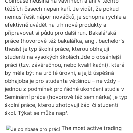
Coinbase neusíná na vavřínech a ani v těchto
těžších časech nepanikaří. Je vidět, že pokud
nemusí řešit nápor nováčků, je schopna rychle a
efektivně uvádět na trh nové produkty a
připravovat si půdu pro další run. Bakalářská
práce (hovorově též bakalářka, angl. bachelor's
thesis) je typ školní práce, kterou obhajují
studenti na vysokých školách.Jde o obsáhlejší
práci (tzv. závěrečnou, nebo kvalifikační), která
by měla být na určité úrovni, a jejíž úspěšná
obhajoba je pro studenta většinou – ne vždy –
jednou z podmínek pro řádné ukončení studia v
Seminární práce (hovorově též seminárka) je typ
školní práce, kterou zhotovují žáci či studenti
škol. Týkat se může např.
The most active trading