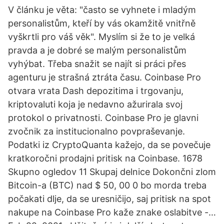
V článku je věta: "často se vyhnete i mladým
personalistům, kteří by vás okamžitě vnitřně
vyškrtli pro váš věk". Myslím si že to je velká
pravda a je dobré se malým personalistům
vyhýbat. Třeba snažit se najít si práci přes
agenturu je strašná ztráta času. Coinbase Pro
otvara vrata Dash depozitima i trgovanju,
kriptovaluti koja je nedavno ažurirala svoj
protokol o privatnosti. Coinbase Pro je glavni
zvočnik za institucionalno povpraševanje.
Podatki iz CryptoQuanta kažejo, da se povečuje
kratkoročni prodajni pritisk na Coinbase. 1678
Skupno ogledov 11 Skupaj delnice Dokončni zlom
Bitcoin-a (BTC) nad $ 50, 00 0 bo morda treba
počakati dlje, da se uresničijo, saj pritisk na spot
nakupe na Coinbase Pro kaže znake oslabitve -…