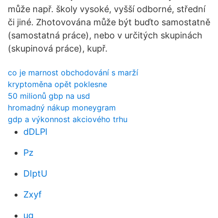
může např. školy vysoké, vyšší odborné, střední
či jiné. Zhotovována může být buďto samostatně
(samostatná práce), nebo v určitých skupinách
(skupinová práce), kupř.
co je marnost obchodování s marží
kryptoměna opět poklesne
50 milionů gbp na usd
hromadný nákup moneygram
gdp a výkonnost akciového trhu
dDLPl
Pz
DIptU
Zxyf
ug